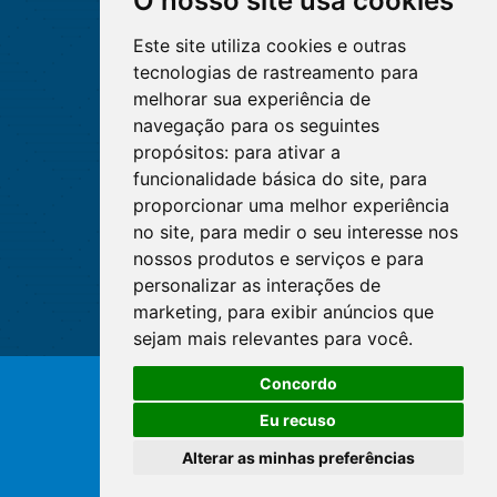
O nosso site usa cookies
Este site utiliza cookies e outras
tecnologias de rastreamento para
melhorar sua experiência de
navegação para os seguintes
propósitos:
para ativar a
funcionalidade básica do site
,
para
proporcionar uma melhor experiência
no site
,
para medir o seu interesse nos
nossos produtos e serviços e para
personalizar as interações de
marketing
,
para exibir anúncios que
sejam mais relevantes para você
.
O WhatsApp é o principal canal
Concordo
de atendimento do Coren-DF.
© Copyright 2026 - Cofen/CORENs
Clique aqui
Eu recuso
Alterar as minhas preferências