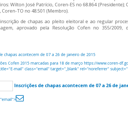
ros: Wilton José Patrício, Coren-ES no 68.864 (Presidente)
s, Coren-TO no 48.501 (Membro).
nscrição de chapas ao pleito eleitoral e ao regular proce
agem, aprovado pela Resolução Cofen no 355/2009, di
de chapas acontecem de 07 a 26 de janeiro de 2015
ões Cofen 2015 marcadas para 18 de março https://www.coren-df.go
itle="E-mail" class="email" target="_blank" rel="noreferrer" subject="
Inscrições de chapas acontecem de 07 a 26 de jan
="email">