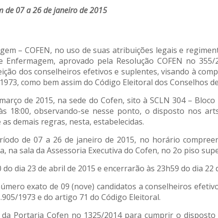
m de 07 a 26 de janeiro de 2015
m – COFEN, no uso de suas atribuições legais e regimentais
de Enfermagem, aprovado pela Resolução COFEN no 355/2
ição dos conselheiros efetivos e suplentes, visando à co
 de 1973, como bem assim do Código Eleitoral dos Conselhos
 março de 2015, na sede do Cofen, sito à SCLN 304 – Bloco 
 18:00, observando-se nesse ponto, o disposto nos arts.
as demais regras, nesta, estabelecidas.
eríodo de 07 a 26 de janeiro de 2015, no horário compree
, na sala da Assessoria Executiva do Cofen, no 2o piso supe
 do dia 23 de abril de 2015 e encerrarão às 23h59 do dia 22 d
úmero exato de 09 (nove) candidatos a conselheiros efetiv
.905/1973 e do artigo 71 do Código Eleitoral.
 da Portaria Cofen no 1325/2014 para cumprir o disposto