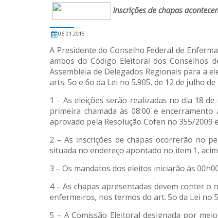
Inscrições de chapas acontece
06.01.2015
A Presidente do Conselho Federal de Enfermage
ambos do Código Eleitoral dos Conselhos 
Assembleia de Delegados Regionais para a ele
arts. 5o e 6o da Lei no 5.905, de 12 de julho
1 – As eleições serão realizadas no dia 18 de
primeira chamada às 08:00 e encerramento às
aprovado pela Resolução Cofen no 355/2009 e 
2 – As inscrições de chapas ocorrerão no p
situada no endereço apontado no item 1, acima
3 – Os mandatos dos eleitos iniciarão às 00h00
4 – As chapas apresentadas devem conter o n
enfermeiros, nos termos do art. 5o da Lei no 5
5 – A Comissão Eleitoral designada por meio