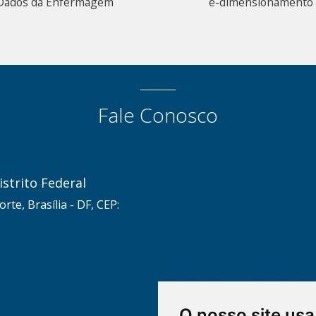
Dados da Enfermagem
e-dimensionamento
Fale Conosco
strito Federal
rte, Brasília - DF, CEP:
O nosso site usa