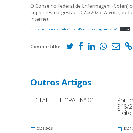
O Conselho Federal de Enfermagem (Cofen) defi
suplentes da gestão 2024/2026. A votação fic
internet.
Decisao-Suspensao-de-Prazo-Baixa-em-diligencia-as-1
Baixar
Compartilhe
Outros Artigos
EDITAL ELEITORAL Nº 01
Porta
348/2
Eleito
03.08.2026
13.07.