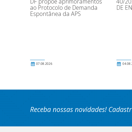
DF propõe aprimoramentos
40/2
ao Protocolo de Demanda
DE E
Espontânea da APS
07.08.2026
04.08.
Receba nossas novidades! Cadastr