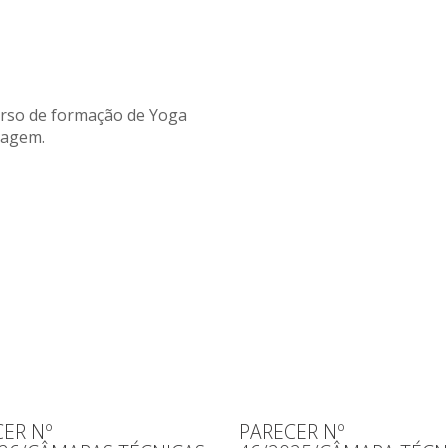
curso de formação de Yoga
magem.
ER Nº
PARECER Nº