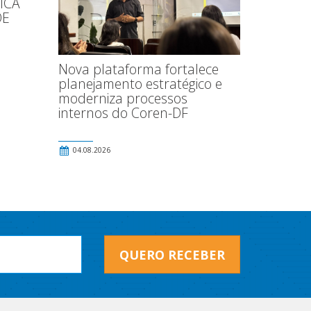
ICA
DE
Nova plataforma fortalece
planejamento estratégico e
moderniza processos
internos do Coren-DF
04.08.2026
QUERO RECEBER