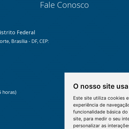
Fale Conosco
strito Federal
rte, Brasília - DF, CEP:
O nosso site usa
6 horas)
Este site utiliza cookies
experiência de navegação
funcionalidade básica do 
site
,
para medir o seu int
personalizar as interaçõ