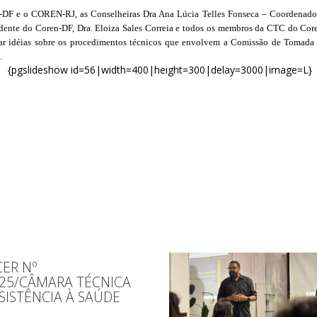
-DF e o COREN-RJ, as Conselheiras Dra Ana Lúcia Telles
Fonseca – Coordenador
dente do Coren-DF, Dra. Eloiza Sales Correia e todos os membros da CTC do Core
rocar idéias sobre os procedimentos técnicos que envolvem a Comissão de Tomada
a.
{pgslideshow id=56|width=400|height=300|delay=3000|image=L}
ER Nº
025/CÂMARA TÉCNICA
SISTÊNCIA À SAÚDE