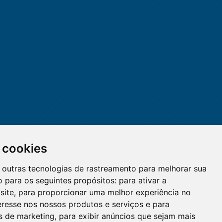
 cookies
 e outras tecnologias de rastreamento para melhorar sua
 para os seguintes propósitos:
para ativar a
site
,
para proporcionar uma melhor experiência no
eresse nos nossos produtos e serviços e para
O WhatsApp é o principal canal
es de marketing
,
para exibir anúncios que sejam mais
de atendimento do Coren-DF.