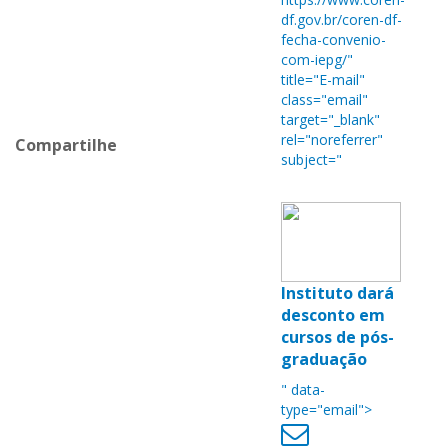
df.gov.br/coren-df-
fecha-convenio-
com-iepg/"
title="E-mail"
class="email"
target="_blank"
rel="noreferrer"
Compartilhe
subject="
Instituto dará
desconto em
cursos de pós-
graduação
" data-
type="email">