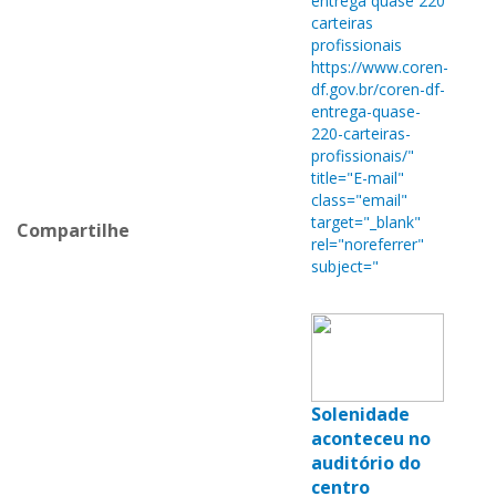
entrega quase 220
carteiras
profissionais
https://www.coren-
df.gov.br/coren-df-
entrega-quase-
220-carteiras-
profissionais/"
title="E-mail"
class="email"
target="_blank"
Compartilhe
rel="noreferrer"
subject="
Solenidade
aconteceu no
auditório do
centro