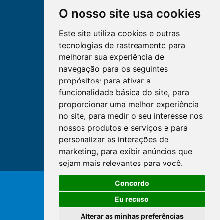
O nosso site usa cookies
Este site utiliza cookies e outras
tecnologias de rastreamento para
melhorar sua experiência de
navegação para os seguintes
propósitos:
para ativar a
funcionalidade básica do site
,
para
proporcionar uma melhor experiência
no site
,
para medir o seu interesse nos
nossos produtos e serviços e para
personalizar as interações de
marketing
,
para exibir anúncios que
sejam mais relevantes para você
.
O WhatsApp é o principal canal
Concordo
de atendimento do Coren-DF.
© Copyright 2026 - Cofen/CORENs
Clique aqui
Eu recuso
Alterar as minhas preferências