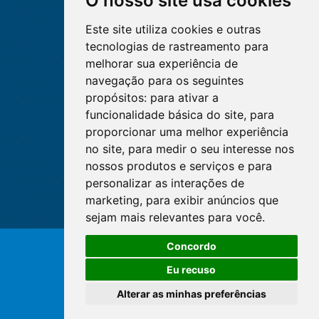
O nosso site usa cookies
Este site utiliza cookies e outras
tecnologias de rastreamento para
melhorar sua experiência de
navegação para os seguintes
propósitos:
para ativar a
funcionalidade básica do site
,
para
proporcionar uma melhor experiência
no site
,
para medir o seu interesse nos
nossos produtos e serviços e para
personalizar as interações de
marketing
,
para exibir anúncios que
sejam mais relevantes para você
.
O WhatsApp é o principal canal
Concordo
de atendimento do Coren-DF.
© Copyright 2026 - Cofen/CORENs
Clique aqui
Eu recuso
Alterar as minhas preferências