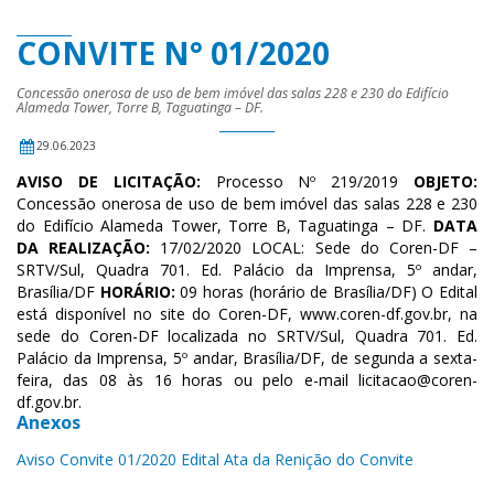
CONVITE N° 01/2020
Concessão onerosa de uso de bem imóvel das salas 228 e 230 do Edifício
Alameda Tower, Torre B, Taguatinga – DF.
29.06.2023
AVISO DE LICITAÇÃO:
Processo Nº 219/2019
OBJETO:
Concessão onerosa de uso de bem imóvel das salas 228 e 230
do Edifício Alameda Tower, Torre B, Taguatinga – DF.
DATA
DA REALIZAÇÃO:
17/02/2020 LOCAL: Sede do Coren-DF –
SRTV/Sul, Quadra 701. Ed. Palácio da Imprensa, 5º andar,
Brasília/DF
HORÁRIO:
09 horas (horário de Brasília/DF) O Edital
está disponível no site do Coren-DF, www.coren-df.gov.br, na
sede do Coren-DF localizada no SRTV/Sul, Quadra 701. Ed.
Palácio da Imprensa, 5º andar, Brasília/DF, de segunda a sexta-
feira, das 08 às 16 horas ou pelo e-mail licitacao@coren-
df.gov.br.
Anexos
Aviso Convite 01/2020
Edital
Ata da Renição do Convite