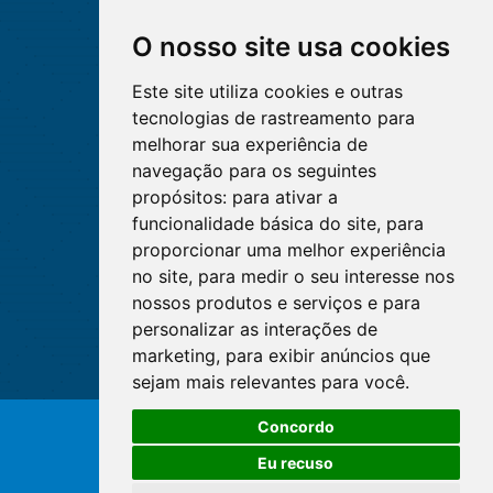
O nosso site usa cookies
Este site utiliza cookies e outras
tecnologias de rastreamento para
melhorar sua experiência de
navegação para os seguintes
propósitos:
para ativar a
funcionalidade básica do site
,
para
proporcionar uma melhor experiência
no site
,
para medir o seu interesse nos
nossos produtos e serviços e para
personalizar as interações de
marketing
,
para exibir anúncios que
sejam mais relevantes para você
.
O WhatsApp é o principal canal
Concordo
de atendimento do Coren-DF.
© Copyright 2026 - Cofen/CORENs
Clique aqui
Eu recuso