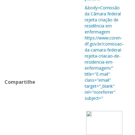
&body=Comissão
da Câmara federal
rejeita criação de
residência em
enfermagem
https://www.coren-
df.gov.br/comissao-
da-camara-federal-
rejeita-criacao-de-
residencia-em-
enfermagem/"
title="E-mail"
class="email"
Compartilhe
target="_blank"
rel="noreferrer"
subject="