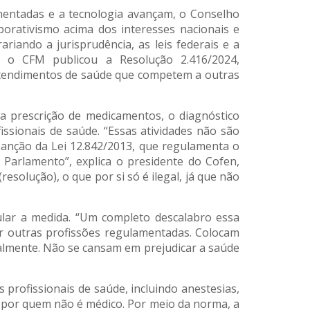
amentadas e a tecnologia avançam, o Conselho
porativismo acima dos interesses nacionais e
riando a jurisprudência, as leis federais e a
e, o CFM publicou a Resolução 2.416/2024,
atendimentos de saúde que competem a outras
 a prescrição de medicamentos, o diagnóstico
issionais de saúde. “Essas atividades não são
sanção da Lei 12.842/2013, que regulamenta o
 Parlamento”, explica o presidente do Cofen,
solução), o que por si só é ilegal, já que não
ular a medida. “Um completo descalabro essa
r outras profissões regulamentadas. Colocam
ialmente. Não se cansam em prejudicar a saúde
profissionais de saúde, incluindo anestesias,
 por quem não é médico. Por meio da norma, a