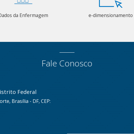
Dados da Enfermagem
e-dimensionamento
Fale Conosco
strito Federal
rte, Brasília - DF, CEP: