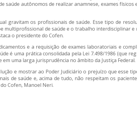
de saúde autônomos de realizar anamnese, exames físicos e
l gravitam os profissionais de saúde. Esse tipo de resol
multiprofissional de saúde e o trabalho interdisciplinar e 
taca o presidente do Cofen.
dicamentos e a requisição de exames laboratoriais e com
aúde é uma prática consolidada pela Lei 7.498/1986 (que re
e em uma larga jurisprudência no âmbito da Justiça Federal.
ução e mostrar ao Poder Judiciário o prejuízo que esse tip
onais de saúde e, acima de tudo, não respeitam os pacient
 do Cofen, Manoel Neri.