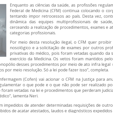
Enquanto as ciências da saúde, as profissões regul
Federal de Medicina (CFM) continua colocando o cor
tentando impor retrocessos ao país. Desta vez, contra
dinâmica das equipes multiprofissionais de saúd
cerceando a realização de procedimentos, exames e 
categorias profissionais.
Por meio desta resolução ilegal, o CFM quer proibir
nosológico e a solicitação de exames por outros prof
privativas do médico, pois foram vetadas quando da 
exercício da Medicina. Os vetos foram mantidos pelo
opólio desses procedimentos por meio de ato infra legal (re
 por meio resolução. Só a lei pode fazer isso”, completa.
Enfermagem (Cofen) vai acionar o CFM na Justiça para an
egulamentar o que pode e o que não pode ser realizado po
e foram vetadas na lei e procedimentos que perderam judic
dico”, lamenta Neri.
 impedidos de atender determinadas requisições de outros 
idos de acatar atestados, laudos e diagnósticos expedidos