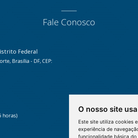
Fale Conosco
strito Federal
rte, Brasília - DF, CEP:
O nosso site usa
6 horas)
Este site utiliza cookies
experiência de navegação
funcionalidade básica do 