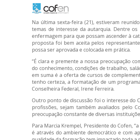
Na última sexta-feira (21), estiveram reuni
temas de interesse da autarquia. Dentre os 
enfermagem para que possam ascender à categ
proposta foi bem aceita pelos representant
possa ser aprovada e colocada em prática.
“É clara e premente a nossa preocupação com 
do conhecimento, condições de trabalho, salá
em suma é a oferta de cursos de complementa
tenho certeza, a formatação de um programa
Conselheira Federal, Irene Ferreira.
Outro ponto de discussão foi o interesse do
profissões, sejam também avaliados pelo 
preocupação constante de diversas instituiçõ
Para Marcia Krempel, Presidente do Cofen, “a
é através do ambiente democrático e com apo
qualidade da formação tem impactado toda a p