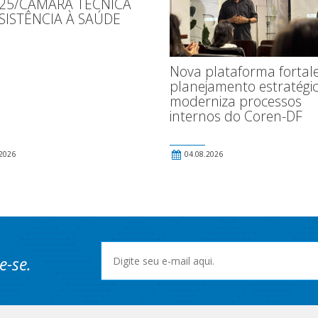
025/CÂMARA TÉCNICA
SISTÊNCIA À SAÚDE
Nova plataforma fortal
planejamento estratégic
moderniza processos
internos do Coren-DF
2026
04.08.2026
e-se.