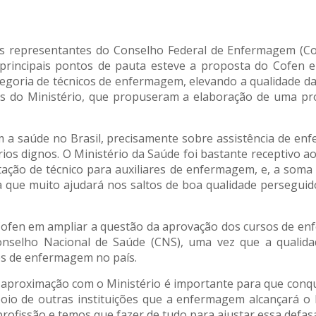
dos representantes do Conselho Federal de Enfermagem (Co
principais pontos de pauta esteve a proposta do Cofen e
oria de técnicos de enfermagem, elevando a qualidade da a
es do Ministério, que propuseram a elaboração de uma pr
a saúde no Brasil, precisamente sobre assistência de enfe
rios dignos. O Ministério da Saúde foi bastante receptivo 
ção de técnico para auxiliares de enfermagem, e, a soma 
 que muito ajudará nos saltos de boa qualidade persegui
 Cofen em ampliar a questão da aprovação dos cursos de e
Conselho Nacional de Saúde (CNS), uma vez que a quali
es de enfermagem no país.
 aproximação com o Ministério é importante para que conq
io de outras instituições que a enfermagem alcançará o l
rofissão e temos que fazer de tudo para ajustar essa defa