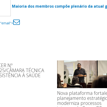
Maioria dos membros compõe plenário da atual 
="email">
ER Nº
025/CÂMARA TÉCNICA
SISTÊNCIA À SAÚDE
Nova plataforma fortal
planejamento estratégic
moderniza processos