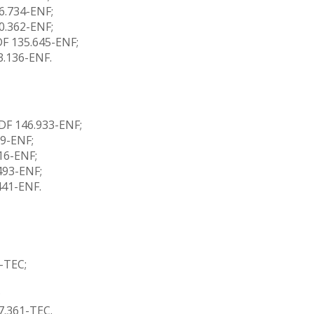
6.734-ENF;
0.362-ENF;
F 135.645-ENF;
3.136-ENF.
DF 146.933-ENF;
89-ENF;
516-ENF;
493-ENF;
441-ENF.
:
-TEC;
;
7.361-TEC.