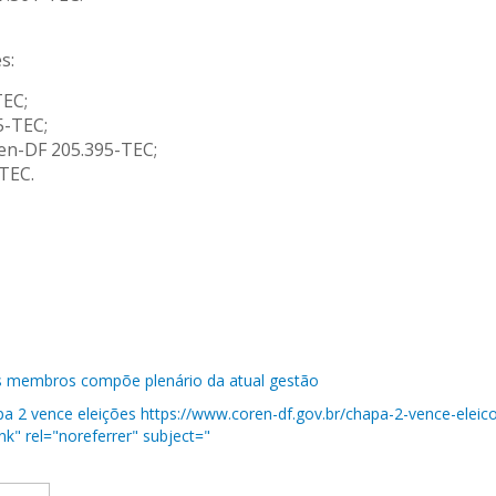
s:
TEC;
5-TEC;
en-DF 205.395-TEC;
TEC.
s membros compõe plenário da atual gestão
 2 vence eleições https://www.coren-df.gov.br/chapa-2-vence-eleicoes
nk" rel="noreferrer" subject="