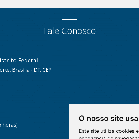
Fale Conosco
strito Federal
rte, Brasília - DF, CEP:
O nosso site usa
6 horas)
Este site utiliza cookies
experiência de navegação