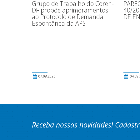
Grupo de Trabalho do Coren-
PAREC
DF propõe aprimoramentos
40/2
ao Protocolo de Demanda
DE E
Espontânea da APS
07.08.2026
04.08.
Receba nossas novidades! Cadastr