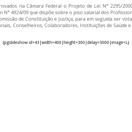
rovados na Câmara Federal o Projeto de Lei N° 2295/2000
i N° 4924/09 que dispõe sobre o piso salarial dos Profissi
omissão de Constituição e Justiça, para em seguida ser vo
nais, Conselheiros, Colaboradores, Instituições de Saúde e
{pgslideshow id=43|width=400|height=300|delay=3000|image=L}