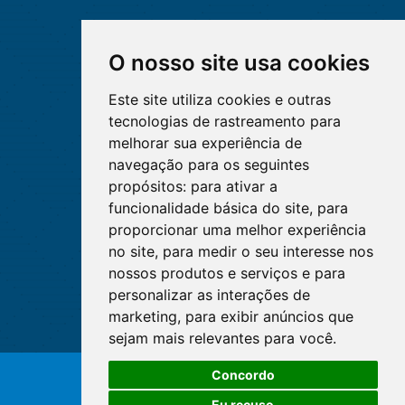
O nosso site usa cookies
Este site utiliza cookies e outras
tecnologias de rastreamento para
melhorar sua experiência de
navegação para os seguintes
propósitos:
para ativar a
funcionalidade básica do site
,
para
proporcionar uma melhor experiência
no site
,
para medir o seu interesse nos
nossos produtos e serviços e para
personalizar as interações de
marketing
,
para exibir anúncios que
sejam mais relevantes para você
.
O WhatsApp é o principal canal
Concordo
de atendimento do Coren-DF.
© Copyright 2026 - Cofen/CORENs
Clique aqui
Eu recuso