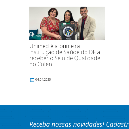
Unimed é a primeira
instituição de Saúde do DF a
receber o Selo de Qualidade
do Cofen
04.04.2025
Receba nossas novidades! Cadastr