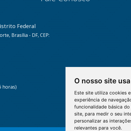
strito Federal
rte, Brasília - DF, CEP:
O nosso site usa
6 horas)
Este site utiliza cookies
experiência de navegação
funcionalidade básica do 
site
,
para medir o seu int
personalizar as interaçõ
relevantes para você
.