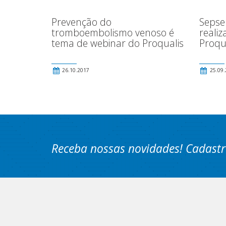
Prevenção do
Sepse
tromboembolismo venoso é
realiz
tema de webinar do Proqualis
Proqua
26.10.2017
25.09.
Receba nossas novidades! Cadastr