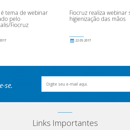
 é tema de webinar
Fiocruz realiza webinar
ado pelo
higienização das mãos
lis/Fiocruz
2017
22.05.2017
e-se.
Links Importantes