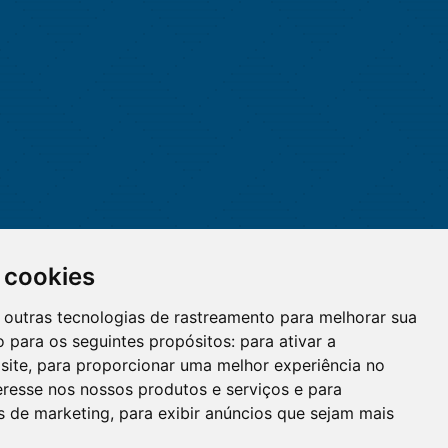
 cookies
 e outras tecnologias de rastreamento para melhorar sua
 para os seguintes propósitos:
para ativar a
site
,
para proporcionar uma melhor experiência no
eresse nos nossos produtos e serviços e para
O WhatsApp é o principal canal
es de marketing
,
para exibir anúncios que sejam mais
de atendimento do Coren-DF.
Clique aqui