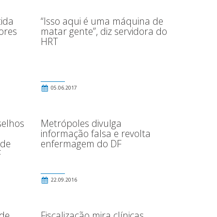
ida
“Isso aqui é uma máquina de
ores
matar gente”, diz servidora do
HRT
05.06.2017
selhos
Metrópoles divulga
informação falsa e revolta
 de
enfermagem do DF
F
22.09.2016
 de
Fiscalização mira clínicas