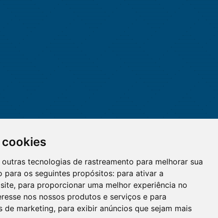
 cookies
 e outras tecnologias de rastreamento para melhorar sua
 para os seguintes propósitos:
para ativar a
site
,
para proporcionar uma melhor experiência no
eresse nos nossos produtos e serviços e para
O WhatsApp é o principal canal
es de marketing
,
para exibir anúncios que sejam mais
de atendimento do Coren-DF.