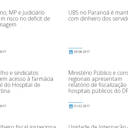
o, MP e Judiciário
UBS no Paranoá é mant
m risco no deficit de
com dinheiro dos servid
rmagem
2017
09.08.2017
lho e sindicatos
Ministério Público e con
em acesso à farmácia
regionais apresentam
l do Hospital de
relatório de fiscalização
tina
hospitais públicos do D
2017
01.02.2017
heiro fiscal inspeciona
Unidade de Internação