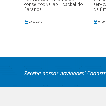
conselhos vai ao Hospital do
serviç
Paranoá
de fu
20.09.2016
01.09.
Receba nossas novidades! Cadastr