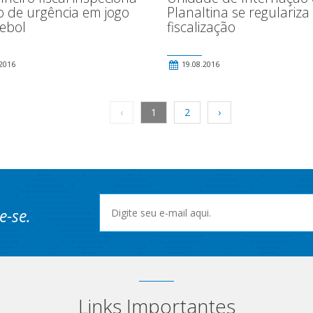
o de urgência em jogo
Planaltina se regulariza
tebol
fiscalização
2016
19.08.2016
‹
1
2
›
e-se.
Links Importantes