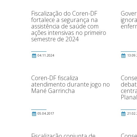
Fiscalização do Coren-DF
Govern
fortalece a segurança na
ignora
assistência de saúde com
enfe
ações intensivas no primeiro
semestre de 2024
04.11.2024
13.09.
Coren-DF fiscaliza
Conse
atendimento durante jogo no
debat
Mané Garrincha
centra
Planal
05.04.2017
21.02.
Fiscalização conjunta de
Consel