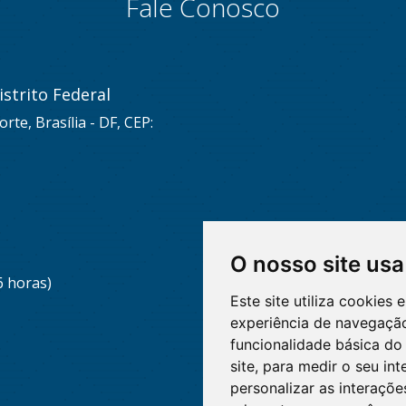
Fale Conosco
strito Federal
rte, Brasília - DF, CEP:
O nosso site usa
6 horas)
Este site utiliza cookies
experiência de navegação
funcionalidade básica do 
site
,
para medir o seu int
personalizar as interaçõ