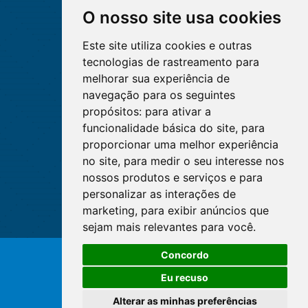
O nosso site usa cookies
Este site utiliza cookies e outras
tecnologias de rastreamento para
melhorar sua experiência de
navegação para os seguintes
propósitos:
para ativar a
funcionalidade básica do site
,
para
proporcionar uma melhor experiência
no site
,
para medir o seu interesse nos
nossos produtos e serviços e para
personalizar as interações de
marketing
,
para exibir anúncios que
sejam mais relevantes para você
.
O WhatsApp é o principal canal
Concordo
de atendimento do Coren-DF.
© Copyright 2026 - Cofen/CORENs
Clique aqui
Eu recuso
Alterar as minhas preferências