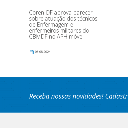
Coren-DF aprova parecer
sobre atuação dos técnicos
de Enfermagem e
enfermeiros militares do
CBMDF no APH móvel
08.08.2024
Receba nossas novidades! Cadastr