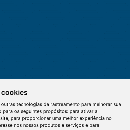
 cookies
 e outras tecnologias de rastreamento para melhorar sua
 para os seguintes propósitos:
para ativar a
site
,
para proporcionar uma melhor experiência no
eresse nos nossos produtos e serviços e para
O WhatsApp é o principal canal