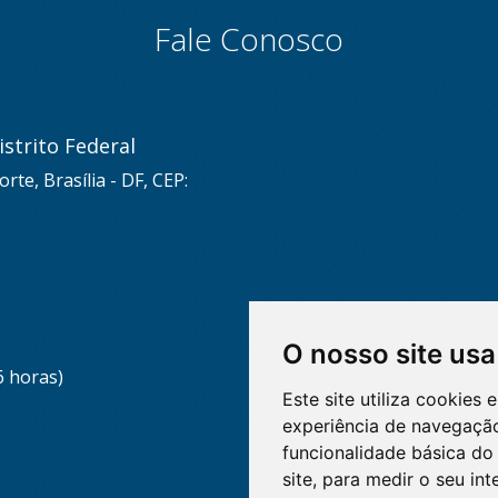
Fale Conosco
strito Federal
rte, Brasília - DF, CEP:
O nosso site usa
6 horas)
Este site utiliza cookies
experiência de navegação
funcionalidade básica do 
site
,
para medir o seu int