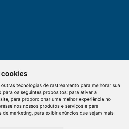
 cookies
 e outras tecnologias de rastreamento para melhorar sua
 para os seguintes propósitos:
para ativar a
site
,
para proporcionar uma melhor experiência no
eresse nos nossos produtos e serviços e para
O WhatsApp é o principal canal
es de marketing
,
para exibir anúncios que sejam mais
de atendimento do Coren-DF.
Clique aqui