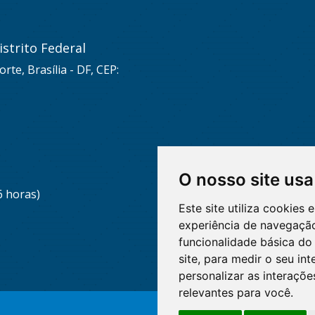
strito Federal
rte, Brasília - DF, CEP:
O nosso site usa
6 horas)
Este site utiliza cookies
experiência de navegação
funcionalidade básica do 
site
,
para medir o seu int
personalizar as interaçõ
relevantes para você
.