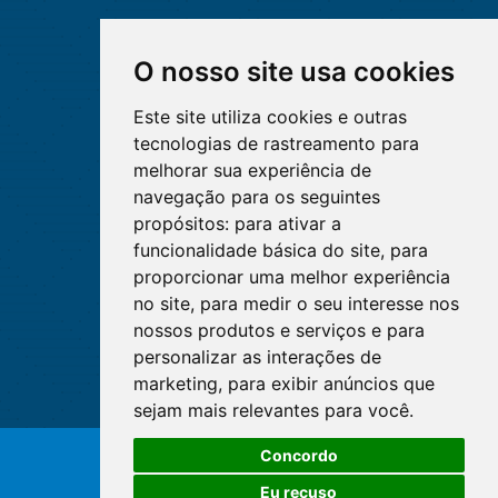
O nosso site usa cookies
Este site utiliza cookies e outras
tecnologias de rastreamento para
melhorar sua experiência de
navegação para os seguintes
propósitos:
para ativar a
funcionalidade básica do site
,
para
proporcionar uma melhor experiência
no site
,
para medir o seu interesse nos
nossos produtos e serviços e para
personalizar as interações de
marketing
,
para exibir anúncios que
sejam mais relevantes para você
.
O WhatsApp é o principal canal
Concordo
de atendimento do Coren-DF.
© Copyright 2026 - Cofen/CORENs
Clique aqui
Eu recuso