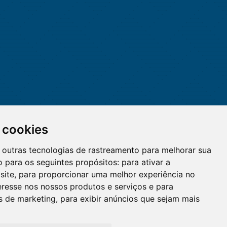
 cookies
 e outras tecnologias de rastreamento para melhorar sua
 para os seguintes propósitos:
para ativar a
site
,
para proporcionar uma melhor experiência no
eresse nos nossos produtos e serviços e para
O WhatsApp é o principal canal
es de marketing
,
para exibir anúncios que sejam mais
de atendimento do Coren-DF.
Clique aqui