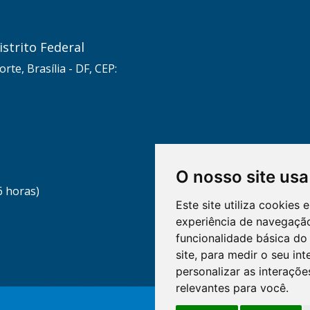
strito Federal
rte, Brasília - DF, CEP:
O nosso site usa
6 horas)
Este site utiliza cookies
experiência de navegação
funcionalidade básica do 
site
,
para medir o seu int
personalizar as interaçõ
relevantes para você
.