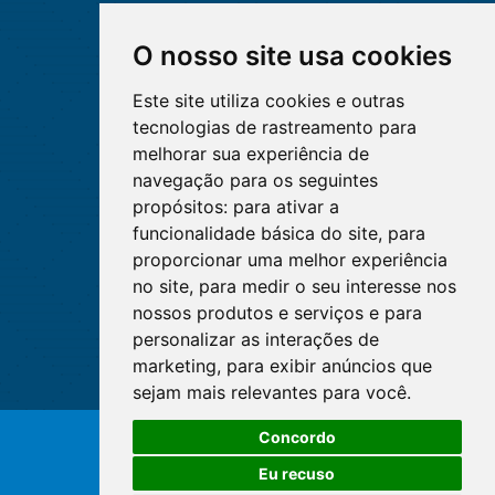
O nosso site usa cookies
Este site utiliza cookies e outras
tecnologias de rastreamento para
melhorar sua experiência de
navegação para os seguintes
propósitos:
para ativar a
funcionalidade básica do site
,
para
proporcionar uma melhor experiência
no site
,
para medir o seu interesse nos
nossos produtos e serviços e para
personalizar as interações de
marketing
,
para exibir anúncios que
sejam mais relevantes para você
.
O WhatsApp é o principal canal
Concordo
de atendimento do Coren-DF.
© Copyright 2026 - Cofen/CORENs
Clique aqui
Eu recuso