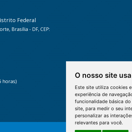
strito Federal
rte, Brasília - DF, CEP:
O nosso site usa
6 horas)
Este site utiliza cookies
experiência de navegação
funcionalidade básica do 
site
,
para medir o seu int
personalizar as interaçõ
relevantes para você
.