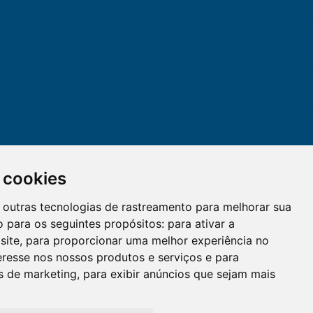
 cookies
 e outras tecnologias de rastreamento para melhorar sua
 para os seguintes propósitos:
para ativar a
site
,
para proporcionar uma melhor experiência no
eresse nos nossos produtos e serviços e para
O WhatsApp é o principal canal
es de marketing
,
para exibir anúncios que sejam mais
de atendimento do Coren-DF.
Clique aqui