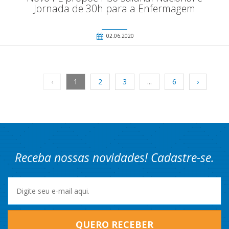
Jornada de 30h para a Enfermagem
02.06.2020
‹
1
2
3
...
6
›
Receba nossas novidades! Cadastre-se.
QUERO RECEBER