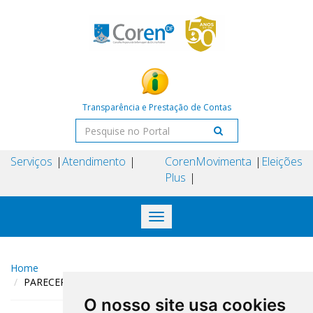
Transparência e Prestação de Contas
Serviços
Atendimento
Coren
Movimenta
Eleições
Plus
Toggle
navigation
Home
PARECER 13/2025/Câmara Técnica de Assistência à Saúde
O nosso site usa cookies