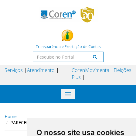
Transparência e Prestação de Contas
Serviços
Atendimento
Coren
Movimenta
Eleições
Plus
Toggle
navigation
Home
PARECER 11/2025/Câmara Técnica de Assistência à Saúde
O nosso site usa cookies