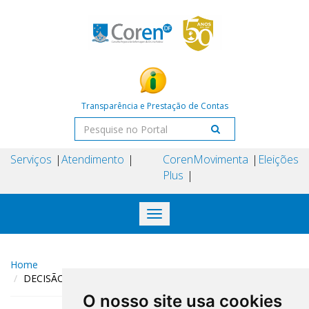
Transparência e Prestação de Contas
Serviços
Atendimento
Coren
Movimenta
Eleições
Plus
Toggle
navigation
Home
DECISÃO COREN-DF N° 84 DE 19 DE ABRIL DE 2024
O nosso site usa cookies