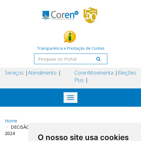
Transparência e Prestação de Contas
Serviços
Atendimento
Coren
Movimenta
Eleições
Plus
Toggle
navigation
Home
DECISÃO COREN-DF N° 283 DE 23 DE DEZEMBRO DE
2024
O nosso site usa cookies