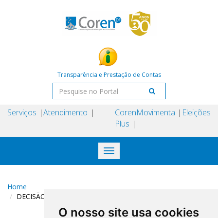
Transparência e Prestação de Contas
Serviços
Atendimento
Coren
Movimenta
Eleições
Plus
Toggle
navigation
Home
DECISÃO COREN-DF N° 152 DE 24 DE JULHO DE 2024
O nosso site usa cookies