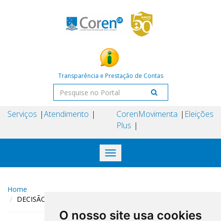
Transparência e Prestação de Contas
Serviços
Atendimento
Coren
Movimenta
Eleições
Plus
Toggle
navigation
Home
DECISÃO COREN-DF N° 166 DE 12 DE AGOSTO DE 2024
O nosso site usa cookies