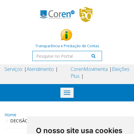
Transparência e Prestação de Contas
Serviços
Atendimento
Coren
Movimenta
Eleições
Plus
Toggle
navigation
Home
DECISÃO COREN-DF N° 184 DE 27 DE AGOSTO DE 2024
O nosso site usa cookies