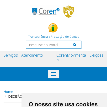
Transparência e Prestação de Contas
Serviços
Atendimento
Coren
Movimenta
Eleições
Plus
Toggle
navigation
Home
DECISÃO COREN-DF N° 148 DE 23 DE JULHO DE 2024
O nosso site usa cookies