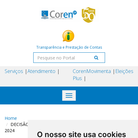
Transparência e Prestação de Contas
Serviços
Atendimento
Coren
Movimenta
Eleições
Plus
Toggle
navigation
Home
DECISÃO COREN-DF N° 262 DE 09 DE DEZEMBRO DE
2024
O nosso site usa cookies