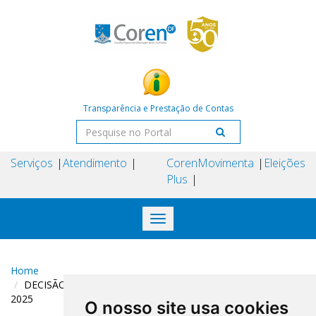
Transparência e Prestação de Contas
Serviços
Atendimento
Coren
Movimenta
Eleições
Plus
Toggle
navigation
Home
DECISÃO COREN-DF N° 260 DE 12 DE DEZEMBRO DE
2025
O nosso site usa cookies