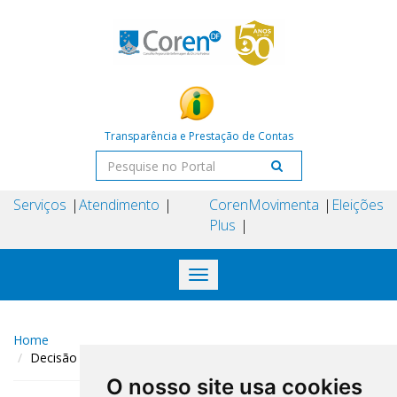
Transparência e Prestação de Contas
Serviços
Atendimento
Coren
Movimenta
Eleições
Plus
Toggle
navigation
Home
Decisão COREN-DF N° 252 DE 26 DE novembro DE 2024
O nosso site usa cookies