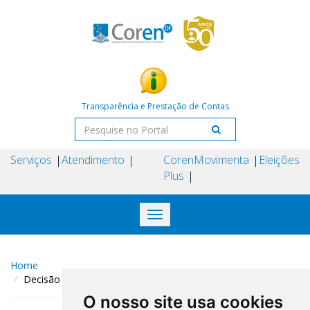
Transparência e Prestação de Contas
Serviços
Atendimento
Coren
Movimenta
Eleições
Plus
Toggle
navigation
Home
Decisão COREN-DF N° 248 DE 09 DE dezembro DE 2025
O nosso site usa cookies