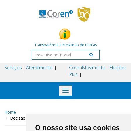
Transparência e Prestação de Contas
Serviços
Atendimento
Coren
Movimenta
Eleições
Plus
Toggle
navigation
Home
Decisão COREN-DF N° 238 DE 26 DE novembro DE 2025
O nosso site usa cookies