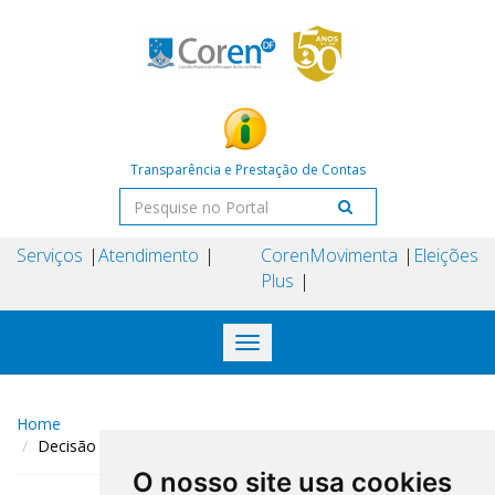
Transparência e Prestação de Contas
Serviços
Atendimento
Coren
Movimenta
Eleições
Plus
Toggle
navigation
Home
Decisão COREN-DF N° 205 DE 27 DE outubro DE 2025
O nosso site usa cookies