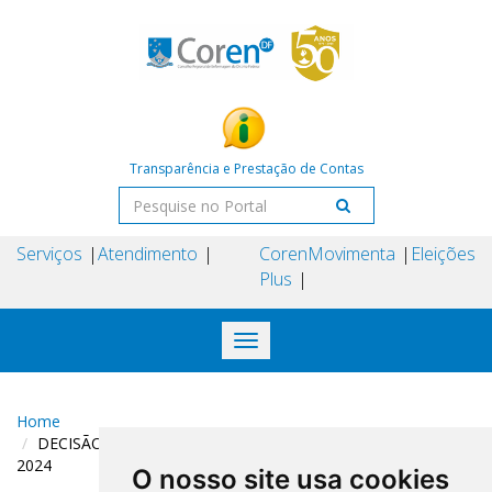
Transparência e Prestação de Contas
Serviços
Atendimento
Coren
Movimenta
Eleições
Plus
Toggle
navigation
Home
DECISÃO COREN-DF N° 201 DE 25 DE SETEMBRO DE
2024
O nosso site usa cookies