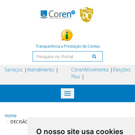
Transparência e Prestação de Contas
Serviços
Atendimento
Coren
Movimenta
Eleições
Plus
Toggle
navigation
Home
DECISÃO COREN-DF N° 239 DE 30 DE OUTUBRO DE 2024
O nosso site usa cookies