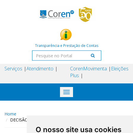
Transparência e Prestação de Contas
Serviços
Atendimento
Coren
Movimenta
Eleições
Plus
Toggle
navigation
Home
DECISÃO COREN-DF N° 111 DE 04 DE JUNHO DE 2024
O nosso site usa cookies