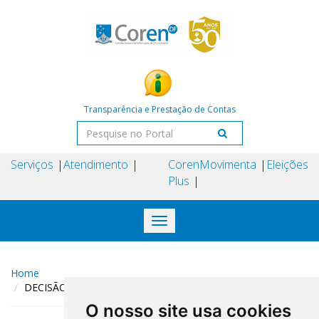
Transparência e Prestação de Contas
Serviços
Atendimento
Coren
Movimenta
Eleições
Plus
Toggle
navigation
Home
DECISÃO COREN-DF N° 144 DE 04 DE JULHO DE 2024
O nosso site usa cookies