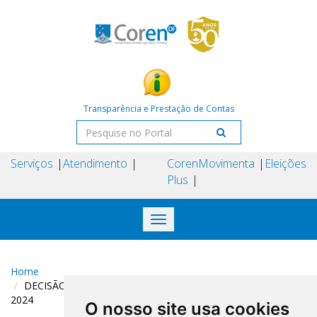
Transparência e Prestação de Contas
Serviços
Atendimento
Coren
Movimenta
Eleições
Plus
Toggle
navigation
Home
DECISÃO COREN-DF N° 186 DE 13 DE SETEMBRO DE
2024
O nosso site usa cookies