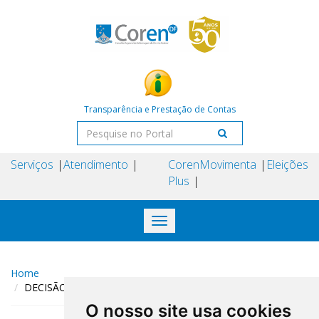
Transparência e Prestação de Contas
Serviços
Atendimento
Coren
Movimenta
Eleições
Plus
Toggle
navigation
Home
DECISÃO COREN-DF N° 149 DE 24 DE JULHO DE 2024
O nosso site usa cookies