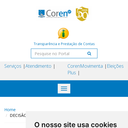
Transparência e Prestação de Contas
Serviços
Atendimento
Coren
Movimenta
Eleições
Plus
Toggle
navigation
Home
DECISÃO AD REFERENDUM COREN-DF N° 413/2023
O nosso site usa cookies