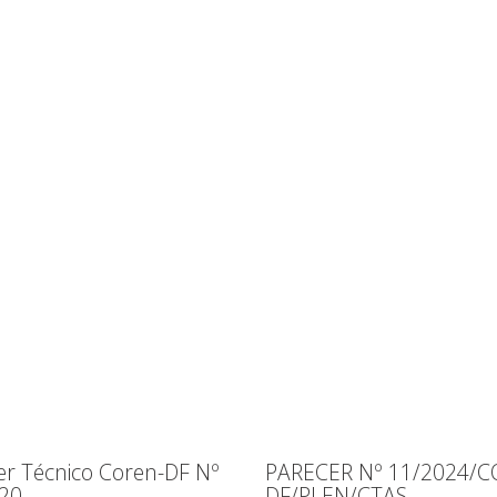
er Técnico Coren-DF Nº
PARECER Nº 11/2024/C
20
DF/PLEN/CTAS